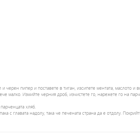
и черен пипер и поставете в тиган, изсипете ментата, маслото и во
ече малко. Измийте черния дроб, изчистете го, нарежете го на парч
.
 парченцата хляб.
ака с главата надолу, така че печената страна да е отдолу. Покрийт