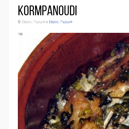
Kormpanoudi
Еврос, Гърция в
Еврос, Гърция