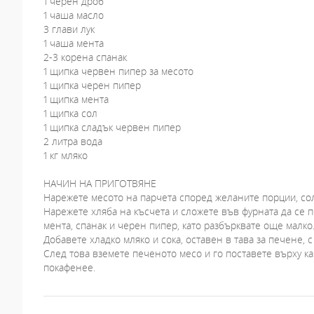
1 черен дроб
1 чаша масло
3 глави лук
1 чаша мента
2-3 корена спанак
1 щипка червен пипер за месото
1 щипка черен пипер
1 щипка мента
1 щипка сол
1 щипка сладък червен пипер
2 литра вода
1 кг мляко
НАЧИН НА ПРИГОТВЯНЕ
Нарежете месото на парчета според желаните порции, сол 
Нарежете хляба на късчета и сложете във фурната да се п
мента, спанак и черен пипер, като разбърквате още малко
Добавете хладко мляко и сока, оставен в тава за печене, с
След това вземете печеното месо и го поставете върху кап
покафенее.