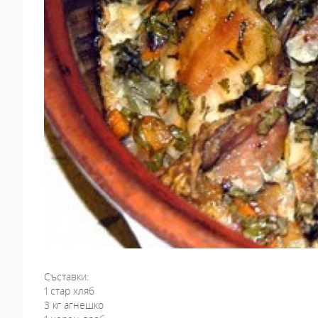
Съставки:
1 стар хляб
3 кг агнешко