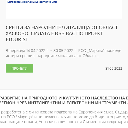
СРЕЩИ ЗА НАРОДНИТЕ ЧИТАЛИЩА ОТ ОБЛАСТ
ХАСКОВО: СИЛАТА Е ВЪВ ВАС ПО ПРОЕКТ
ETOURIST
В периода 14.04.2022 г. – 30.05.2022 г. РСО „Марица“ проведе
четири срещи с народните читалища от Област ...
ПРОЧЕТИ
31.05.2022
РАЗВИТИЕ НА ПРИРОДНОТО И КУЛТУРНОТО НАСЛЕДСТВО НА 
РЕГИОН ЧРЕЗ ИНТЕЛИГЕНТНИ И ЕЛЕКТРОННИ ИНСТРУМЕНТИ -
е разработена с финансовата подкрепа на Европейския съюз. Съдър
 на РСО "Марица" и по никакъв начин не може да бъде възприето, 
участващите страни, Управляващия орган и Съвместния секретариат