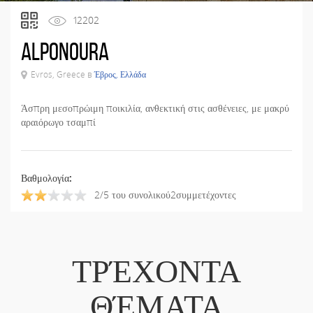
12202
Alponoura
Evros, Greece в
Έβρος, Ελλάδα
Άσπρη μεσοπρώιμη ποικιλία, ανθεκτική στις ασθένειες, με μακρύ
αραιόρωγο τσαμπί
Βαθμολογία:
2/5 του συνολικού2συμμετέχοντες
ΤΡΈΧΟΝΤΑ
ΘΈΜΑΤΑ