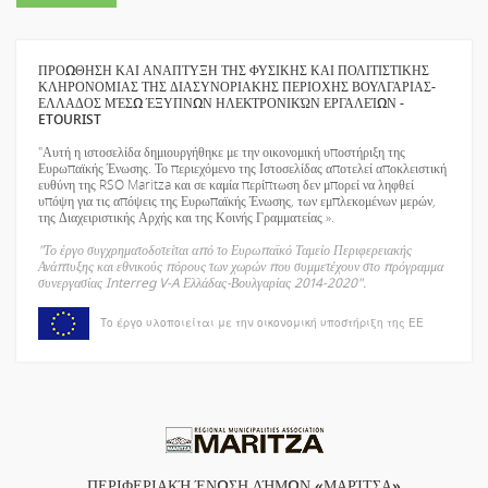
ΠΡΟΩΘΗΣΗ ΚΑΙ ΑΝΑΠΤΥΞΗ ΤΗΣ ΦΥΣΙΚΗΣ ΚΑΙ ΠΟΛΙΤΙΣΤΙΚΗΣ
ΚΛΗΡΟΝΟΜΙΑΣ ΤΗΣ ΔΙΑΣΥΝΟΡΙΑΚΗΣ ΠΕΡΙΟΧΗΣ ΒΟΥΛΓΑΡΙΑΣ-
ΕΛΛΑΔΟΣ ΜΈΣΩ ΈΞΥΠΝΩΝ ΗΛΕΚΤΡΟΝΙΚΏΝ ΕΡΓΑΛΕΊΩΝ -
ETOURIST
"Αυτή η ιστοσελίδα δημιουργήθηκε με την οικονομική υποστήριξη της
Ευρωπαϊκής Ένωσης. Το περιεχόμενο της Ιστοσελίδας αποτελεί αποκλειστική
ευθύνη της RSO Maritza και σε καμία περίπτωση δεν μπορεί να ληφθεί
υπόψη για τις απόψεις της Ευρωπαϊκής Ένωσης, των εμπλεκομένων μερών,
της Διαχειριστικής Αρχής και της Κοινής Γραμματείας ».
"Το έργο συγχρηματοδοτείται από το Ευρωπαϊκό Ταμείο Περιφερειακής
Ανάπτυξης και εθνικούς πόρους των χωρών που συμμετέχουν στο πρόγραμμα
συνεργασίας Interreg V-A Ελλάδας-Βουλγαρίας 2014-2020".
Το έργο υλοποιείται με την οικονομική υποστήριξη της ΕΕ
ΠΕΡΙΦΕΡΙΑΚΉ ΈΝΩΣΗ ΔΉΜΩΝ «ΜΑΡΊΤΣΑ»