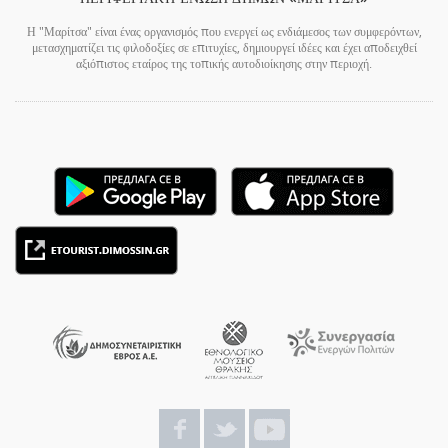
Η "Μαρίτσα" είναι ένας οργανισμός που ενεργεί ως ενδιάμεσος των συμφερόντων,
μετασχηματίζει τις φιλοδοξίες σε επιτυχίες, δημιουργεί ιδέες και έχει αποδειχθεί
αξιόπιστος εταίρος της τοπικής αυτοδιοίκησης στην περιοχή.