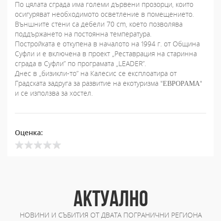
По цялата сграда има големи дървени прозорци, които
осигуряват необходимото осветление в помещението.
Външните стени са дебели 70 сm, което позволява
поддържането на постоянна температура.
Постройката е откупена в началото на 1994 г. от Община
Суфли и е включена в проект „Реставрация на старинна
сграда в Суфли” по програмата „LEADER”.
Днес в „бизикли-то” на Калесис се експлоатира от
Градската задруга за развитие на екотуризма "ΕΒΡΟΡΑΜΑ"
и се използва за хостел.
Оценка:
АКТУАЛНО
НОВИНИ И СЪБИТИЯ ОТ ДВАТА ПОГРАНИЧНИ РЕГИОНА