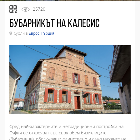
25720
Бубарникът на Калесис
Суфли в
Еврос, Гърция
Сред най-характерните и нетрадиционни постройки на
Суфли се открояват със своя обем бизиклиците
(бубарници), обслужващи единствено и само нуждите на