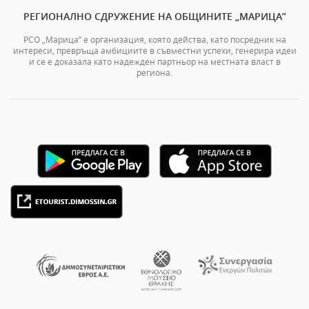
РЕГИОНАЛНО СДРУЖЕНИЕ НА ОБЩИНИТЕ „МАРИЦА”
РСО „Марица” е организация, която действа, като посредник на
интереси, превръща амбициите в съвместни успехи, генерира идеи
и се е доказала като надежден партньор на местната власт в
региона.