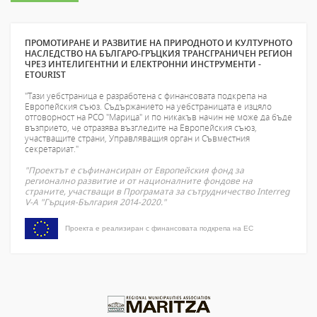
ПРОМОТИРАНЕ И РАЗВИТИЕ НА ПРИРОДНОТО И КУЛТУРНОТО
НАСЛЕДСТВО НА БЪЛГАРО-ГРЪЦКИЯ ТРАНСГРАНИЧЕН РЕГИОН
ЧРЕЗ ИНТЕЛИГЕНТНИ И ЕЛЕКТРОННИ ИНСТРУМЕНТИ -
ETOURIST
"Тази уебстраница е разработена с финансовата подкрепа на
Европейския съюз. Съдържанието на уебстраницата е изцяло
отговорност на РСО "Марица" и по никакъв начин не може да бъде
възприето, че отразява възгледите на Европейския съюз,
участващите страни, Управляващия орган и Съвместния
секретариат."
"Проектът е съфинансиран от Европейския фонд за
регионално развитие и от националните фондове на
страните, участващи в Програмата за сътрудничество Interreg
V-A "Гърция-България 2014-2020."
Проекта е реализиран с финансовата подкрепа на ЕС