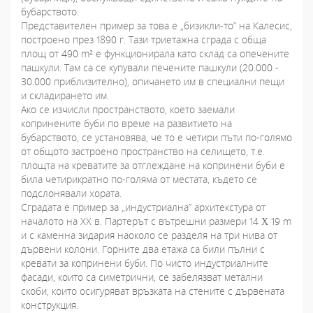
бубарството.
Представителен пример за това е „бизикли-то” на Калесис,
построено през 1890 г. Тази триетажна сграда с обща
площ от 490 m² е функционирала като склад са опечените
пашкули. Там са се купували печените пашкули (20.000 -
30.000 приблизително), опичането им в специални пещи
и складирането им.
Ако се изчисли пространството, което заемали
копринените буби по време на развитието на
бубарството, се установява, че то е четири пъти по-голямо
от общото застроено пространство на селището, т.е.
площта на креватите за отглеждане на копринени буби е
била четирикратно по-голяма от местата, където се
подслонявали хората.
Сградата е пример за „индустриална” архитекстура от
началото на ХХ в. Партерът с вътрешни размери 14 Χ 19 m
и с каменна зидария наоколо се разделя на три нива от
дървени колони. Горните два етажа са били пълни с
кревати за копринени буби. По чисто индустриалните
фасади, които са симетрични, се забелязват метални
скоби, които осигуряват връзката на стените с дървената
конструкция.