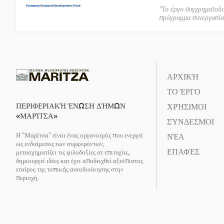
"Το έργο συγχρηματοδ
πρόγραμμα συνεργασί
ΑΡΧΙΚΉ
ΤΟ ΈΡΓΟ
ΠΕΡΙΦΕΡΙΑΚΉ ΈΝΩΣΗ ΔΉΜΩΝ
ΧΡΉΣΙΜΟΙ
«ΜΑΡΊΤΣΑ»
ΣΎΝΔΕΣΜΟΙ
Η "Μαρίτσα" είναι ένας οργανισμός που ενεργεί
ΝΈΑ
ως ενδιάμεσος των συμφερόντων,
ΕΠΑΦΈΣ
μετασχηματίζει τις φιλοδοξίες σε επιτυχίες,
δημιουργεί ιδέες και έχει αποδειχθεί αξιόπιστος
εταίρος της τοπικής αυτοδιοίκησης στην
περιοχή.