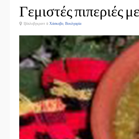
Γεμιστές πιπεριές μ
Ιβάιλοβγκραντ в
Χάσκοβο, Βουλγαρία