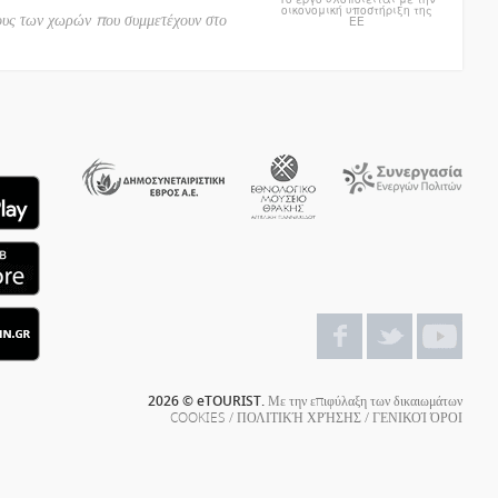
οικονομική υποστήριξη της
ους των χωρών που συμμετέχουν στο
ΕΕ
2026 © eTOURIST.
Με την επιφύλαξη των δικαιωμάτων
COOKIES
/
ΠΟΛΙΤΙΚΉ ΧΡΉΣΗΣ
/
ΓΕΝΙΚΟΊ ΌΡΟΙ