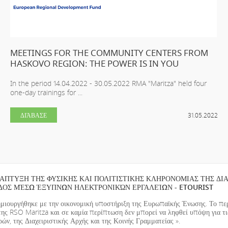
MEETINGS FOR THE COMMUNITY CENTERS FROM
HASKOVO REGION: THE POWER IS IN YOU
In the period 14.04.2022 - 30.05.2022 RMA "Maritza" held four
one-day trainings for ...
ΔΙΆΒΑΣΕ
31.05.2022
ΑΠΤΥΞΗ ΤΗΣ ΦΥΣΙΚΗΣ ΚΑΙ ΠΟΛΙΤΙΣΤΙΚΗΣ ΚΛΗΡΟΝΟΜΙΑΣ ΤΗΣ ΔΙ
ΔΟΣ ΜΈΣΩ ΈΞΥΠΝΩΝ ΗΛΕΚΤΡΟΝΙΚΏΝ ΕΡΓΑΛΕΊΩΝ - ETOURIST
ημιουργήθηκε με την οικονομική υποστήριξη της Ευρωπαϊκής Ένωσης. Το περ
της RSO Maritza και σε καμία περίπτωση δεν μπορεί να ληφθεί υπόψη για τ
ν, της Διαχειριστικής Αρχής και της Κοινής Γραμματείας ».