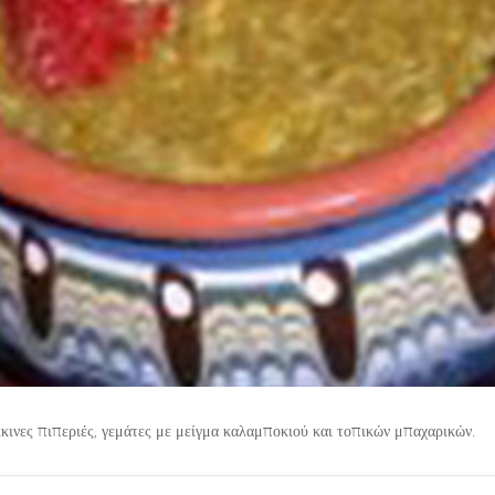
νες πιπεριές, γεμάτες με μείγμα καλαμποκιού και τοπικών μπαχαρικών.