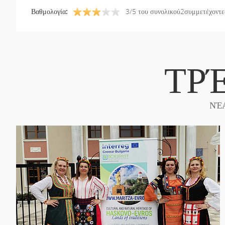
Βαθμολογία:
3/5 του συνολικού2συμμετέχοντε
ΤΡ
ΝΈ