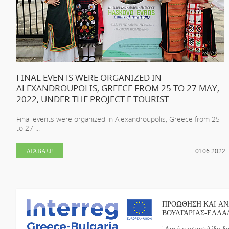
FINAL EVENTS WERE ORGANIZED IN
ALEXANDROUPOLIS, GREECE FROM 25 TO 27 MAY,
2022, UNDER THE PROJECT E TOURIST
Final events were organized in Alexandroupolis, Greece from 25
to 27 ...
ΔΙΆΒΑΣΕ
01.06.2022
ΠΡΟΩΘΗΣΗ ΚΑΙ ΑΝ
ΒΟΥΛΓΑΡΙΑΣ-ΕΛΛΑ
"Αυτή η ιστοσελίδα δ