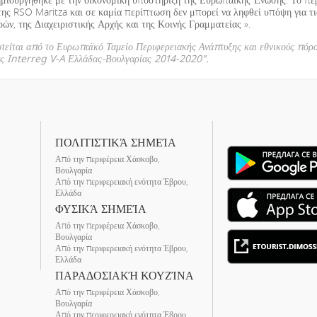
της RSO Maritza και σε καμία περίπτωση δεν μπορεί να ληφθεί υπόψη για τ
ν, της Διαχειριστικής Αρχής και της Κοινής Γραμματείας ».
οτείται από το Ευρωπαϊκό Ταμείο Περιφερειακής Ανάπτυξης και εθνικούς πόρ
ας Interreg V-A Ελλάδας-Βουλγαρίας 2014-2020".
ΠΟΛΙΤΙΣΤΙΚΆ ΣΗΜΕΊΑ
Από την περιφέρεια Χάσκοβο,
Βουλγαρία
Από την περιφερειακή ενότητα Έβρου,
Ελλάδα
ΦΥΣΙΚΆ ΣΗΜΕΊΑ
Από την περιφέρεια Χάσκοβο,
Βουλγαρία
Από την περιφερειακή ενότητα Έβρου,
Ελλάδα
ΠΑΡΑΔΟΣΙΑΚΉ ΚΟΥΖΊΝΑ
Από την περιφέρεια Χάσκοβο,
Βουλγαρία
Από την περιφερειακή ενότητα Έβρου,