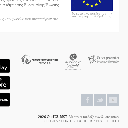
ις απόψεις της Ευρωπαϊκής Ένωσης,
Το έργο υλοποιείται με την
οικονομική υποστήριξη της
ους των χωρών που συμμετέχουν στο
ΕΕ
2026 © eTOURIST.
Με την επιφύλαξη των δικαιωμάτων
COOKIES
/
ΠΟΛΙΤΙΚΉ ΧΡΉΣΗΣ
/
ΓΕΝΙΚΟΊ ΌΡΟΙ