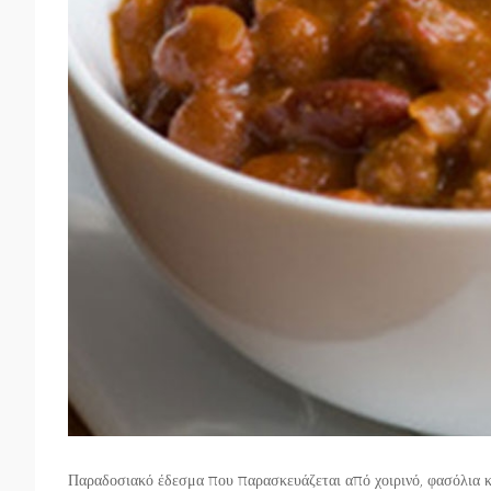
Παραδοσιακό έδεσμα που παρασκευάζεται από χοιρινό, φασόλια κ