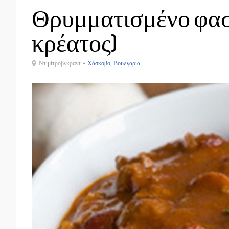
Θρυμματισμένο φασ
κρέατος)
Ντιμίτροβγκραντ в
Χάσκοβο, Βουλγαρία