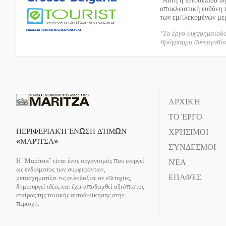
αποκλειστική ευθύνη 
των εμπλεκομένων μερώ
"Το έργο συγχρηματοδ
πρόγραμμα συνεργασί
ΑΡΧΙΚΉ
ΤΟ ΈΡΓΟ
ΠΕΡΙΦΕΡΙΑΚΉ ΈΝΩΣΗ ΔΉΜΩΝ
ΧΡΉΣΙΜΟΙ
«ΜΑΡΊΤΣΑ»
ΣΎΝΔΕΣΜΟΙ
Η "Μαρίτσα" είναι ένας οργανισμός που ενεργεί
ΝΈΑ
ως ενδιάμεσος των συμφερόντων,
ΕΠΑΦΈΣ
μετασχηματίζει τις φιλοδοξίες σε επιτυχίες,
δημιουργεί ιδέες και έχει αποδειχθεί αξιόπιστος
εταίρος της τοπικής αυτοδιοίκησης στην
περιοχή.