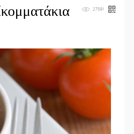
(κομματάκια
27591