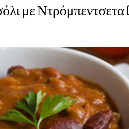
όλι με Ντρόμπεντσετα 