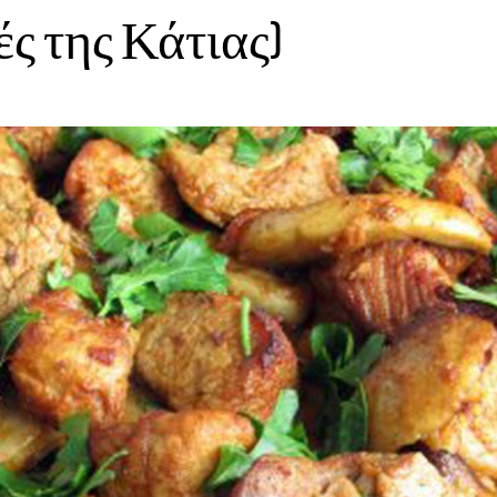
ς της Κάτιας)