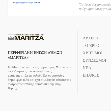
"Το έργο συγχρηματοδ
πρόγραμμα συνεργασί
ΑΡΧΙΚΉ
ΤΟ ΈΡΓΟ
ΠΕΡΙΦΕΡΙΑΚΉ ΈΝΩΣΗ ΔΉΜΩΝ
ΧΡΉΣΙΜΟΙ
«ΜΑΡΊΤΣΑ»
ΣΎΝΔΕΣΜΟΙ
Η "Μαρίτσα" είναι ένας οργανισμός που ενεργεί
ΝΈΑ
ως ενδιάμεσος των συμφερόντων,
ΕΠΑΦΈΣ
μετασχηματίζει τις φιλοδοξίες σε επιτυχίες,
δημιουργεί ιδέες και έχει αποδειχθεί αξιόπιστος
εταίρος της τοπικής αυτοδιοίκησης στην
περιοχή.