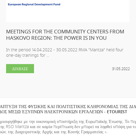
MEETINGS FOR THE COMMUNITY CENTERS FROM
HASKOVO REGION: THE POWER IS IN YOU
In the period 14.04.2022 - 30.05.2022 RMA "Maritza" held four
one-day trainings for ...
ΔΙΆΒΑΣΕ
31.05.2022
ΑΠΤΥΞΗ ΤΗΣ ΦΥΣΙΚΗΣ ΚΑΙ ΠΟΛΙΤΙΣΤΙΚΗΣ ΚΛΗΡΟΝΟΜΙΑΣ ΤΗΣ ΔΙ
ΔΟΣ ΜΈΣΩ ΈΞΥΠΝΩΝ ΗΛΕΚΤΡΟΝΙΚΏΝ ΕΡΓΑΛΕΊΩΝ - ETOURIST
ημιουργήθηκε με την οικονομική υποστήριξη της Ευρωπαϊκής Ένωσης. Το περ
της RSO Maritza και σε καμία περίπτωση δεν μπορεί να ληφθεί υπόψη για τ
ν, της Διαχειριστικής Αρχής και της Κοινής Γραμματείας ».