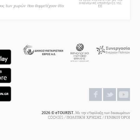
οικονομική υποστήριξη της
ους των χωρών που συμμετέχουν στο
ΕΕ
2026 © eTOURIST.
Με την επιφύλαξη των δικαιωμάτων
COOKIES
/
ΠΟΛΙΤΙΚΉ ΧΡΉΣΗΣ
/
ΓΕΝΙΚΟΊ ΌΡΟΙ