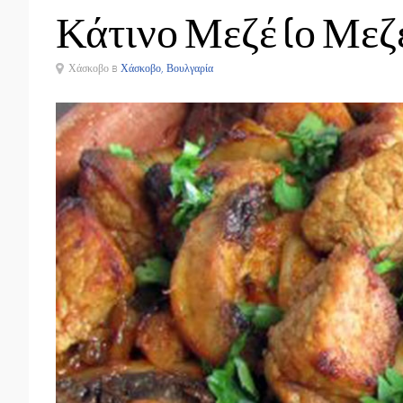
Κάτινο Μεζέ (ο Μεζέ
Χάσκοβο в
Χάσκοβο, Βουλγαρία