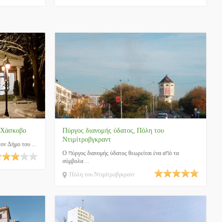
 Χάσκοβο
Πύργος διανομής ύδατος, Πόλη του
Ντιμίτροβγκραντ
ν Δήμο του ...
Ο πύργος διανομής ύδατος θεωρείται ένα από τα
σύμβολα ...
Πόλη του Ντιμίτροβγκραντ