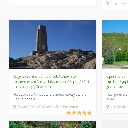
Χωριό Τεκέ
Αρχιτεκτονικό μνημείο-οβελίσκος των
Θρακικό μνη
πεσόντων κατά τον Βαλκανικό πόλεμο (1912) -
της Βουλγαρ
στην κορυφή Σέινοβετς
χωρίς σύνορ
На върха на Синовец, в района между селата
Построен е в
Влацо поля и ...
село ...
Χωριά Βλατσο Πολέ και Μάλκο Γκραντίστε
Ματζάροβο