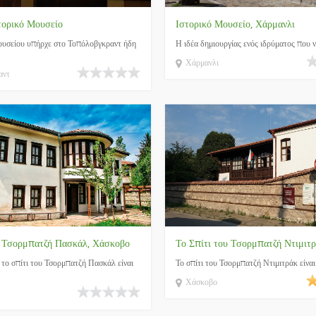
τορικό Μουσείο
Ιστορικό Μουσείο, Χάρμανλι
ουσείου υπήρχε στο Τοπόλοβγκραντ ήδη
Η ιδέα δημιουργίας ενός ιδρύματος που να
Χάρμανλι
αντ
υ Τσορμπατζή Πασκάλ, Χάσκοβο
Το Σπίτι του Τσορμπατζή Ντιμιτ
το σπίτι του Τσορμπατζή Πασκάλ είναι
Το σπίτι του Τσορμπατζή Ντιμιτράκ είναι 
Χάσκοβο