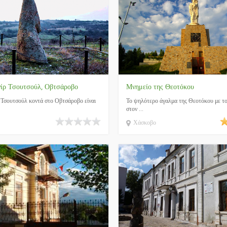
ίρ Τσουτσούλ, Οβτσάροβο
Μνημείο της Θεοτόκου
Τσουτσούλ κοντά στο Οβτσάροβο είναι
Το ψηλότερο άγαλμα της Θεοτόκου με τ
στον ...
Χάσκοβο