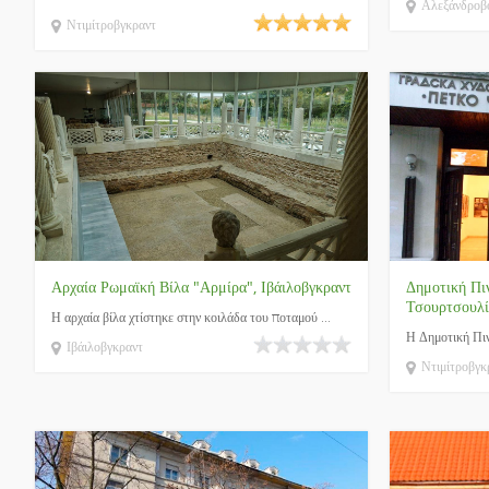
Αλεξάνδροβ
Ντιμίτροβγκραντ
Αρχαία Ρωμαϊκή Βίλα "Αρμίρα", Ιβάιλοβγκραντ
Δημοτική Πι
Τσουρτσουλί
Η αρχαία βίλα χτίστηκε στην κοιλάδα του ποταμού ...
Η Δημοτική Πιν
Ιβάιλοβγκραντ
Ντιμίτροβγκ