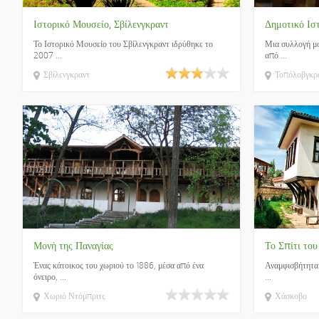
Ιστορικό Μουσείο, Σβίλενγκραντ
Δημοτικό Ισ
Το Ιστορικό Μουσείο του Σβίλενγκραντ ιδρύθηκε το
Μια συλλογή μ
2007 ...
από ...
Σβίλενγκραντ
Τοπόλοβγκρ
Μονή της Παναγίας
Το Σπίτι το
Ένας κάτοικος του χωριού το 1886, μέσα από ένα
Αναμφισβήτητα 
όνειρο, ...
...
Χωριό Ντόμπριτς
Χάσκοβο