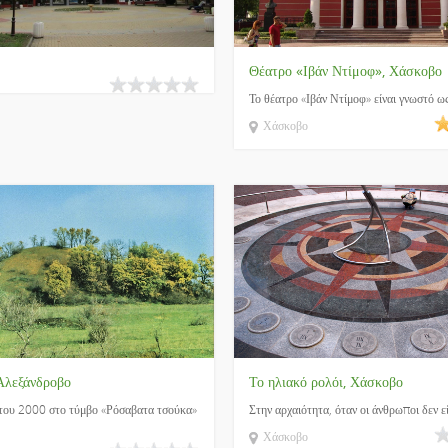
Θέατρο «Ιβάν Ντίμοφ», Χάσκοβο
Το θέατρο «Ιβάν Ντίμοφ» είναι γνωστό ως
Χάσκοβο
Αλεξάνδροβο
Το ηλιακό ρολόι, Χάσκοβο
 του 2000 στο τύμβο «Ρόσαβατα τσούκα»
Στην αρχαιότητα, όταν οι άνθρωποι δεν εί
Χάσκοβο