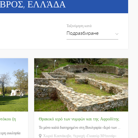
ΒΡΟΣ
, ΕΛΛΆΔΑ
Ταξινόμηση κατά
τόκου (η
Θρακικό ιερό των νυμφών και της Αφροδίτης
Το μόνο καλά διατηρημένο στη Βουλγαρία «Ιερό των ...
τερη εκκλησία
Χωριό Κασνάκοβο, περιοχή «Γκιαούρ Μπουνάρ»