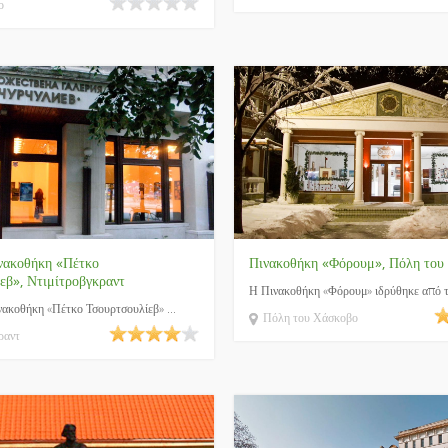
ο
νακοθήκη «Πέτκο
Πινακοθήκη «Φόρουμ», Πόλη του
εβ», Ντιμίτροβγκραντ
Η Πινακοθήκη «Φόρουμ» ιδρύθηκε από το
ακοθήκη «Πέτκο Τσουρτσουλίεβ» ...
Πόλη του Χάσκοβο
ραντ