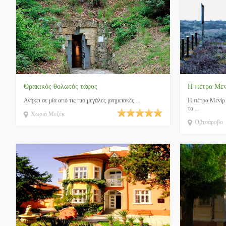
Θρακικός θολωτός τάφος
Η πέτρα Μεν
Ανήκει σε μία από τις πιο μεγάλες μνημειακές ...
Η πέτρα Μενίρ 
το ...
Χωριό Μεζέκ
Οβτσάροβο