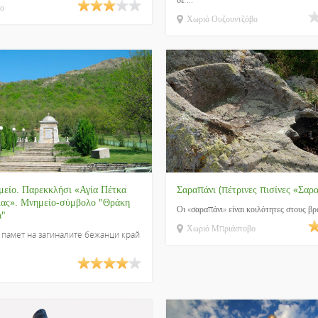
το
Χωριό Ουζουντζόβο
μείο. Παρεκκλήσι «Αγία Πέτκα
Σαραπάνι (πέτρινες πισίνες «Σαρ
ίας». Μνημείο-σύμβολο "Θράκη
Οι «σαραπάνι» είναι κοιλότητες στους βρά
α"
Χωριό Μπριάστοβο
 памет на загиналите бежанци край