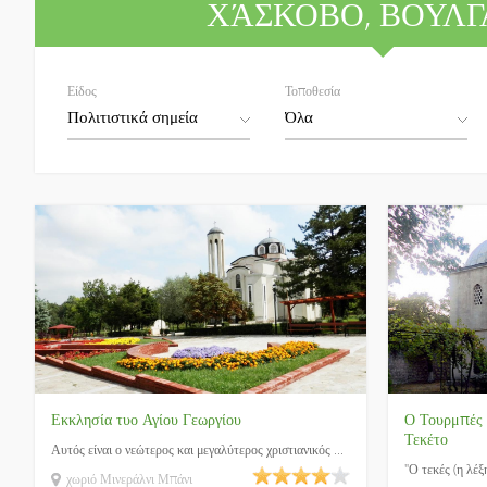
ΧΆΣΚΟΒΟ
, ΒΟΥΛ
Είδος
Τοποθεσία
Εκκλησία τυο Αγίου Γεωργίου
Ο Τουρμπές
Τεκέτο
Αυτός είναι ο νεώτερος και μεγαλύτερος χριστιανικός ...
"Ο τεκές (η λέξ
χωριό Μινεράλνι Μπάνι