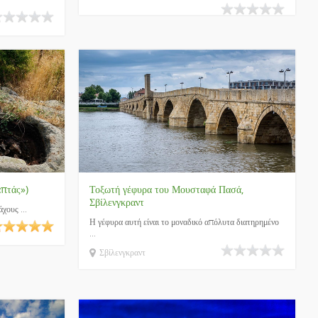
απτάς»)
Τοξωτή γέφυρα του Μουσταφά Πασά,
Σβίλενγκραντ
χους ...
Η γέφυρα αυτή είναι το μοναδικό απόλυτα διατηρημένο
...
Σβίλενγκραντ