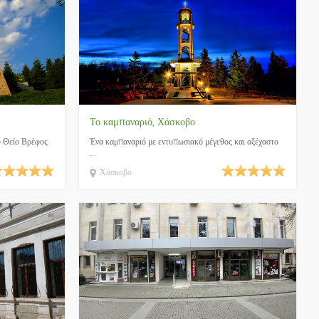
Το καμπαναριό, Χάσκοβο
ο Θείο Βρέφος
Ένα καμπαναριό με εντυπωσιακό μέγεθος και αξέχαστο
...
Χάσκοβο