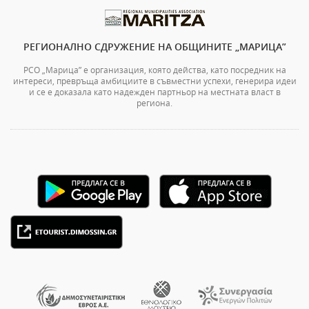
РЕГИОНАЛНО СДРУЖЕНИЕ НА ОБЩИНИТЕ „МАРИЦА”
РСО „Марица” е организация, която действа, като посредник на
интереси, превръща амбициите в съвместни успехи, генерира идеи
и се е доказала като надежден партньор на местната власт в
региона.