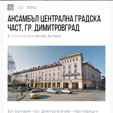
30942
Ансамбъл централна градска
част, гр. Димитровград
Димитровград в
Хасково, България
Бул. България – бул. Димитър Благоев – парк Марица и