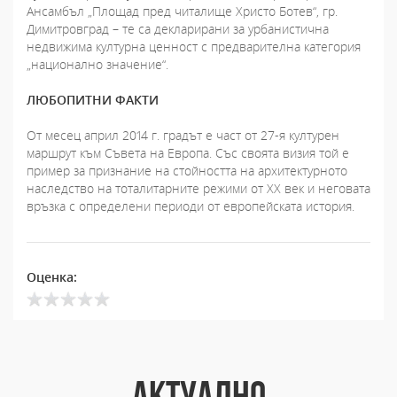
Ансамбъл „Площад пред читалище Христо Ботев“, гр.
Димитровград – те са декларирани за урбанистична
недвижима културна ценност с предварителна категория
„национално значение“.
ЛЮБОПИТНИ ФАКТИ
От месец април 2014 г. градът е част от 27-я културен
маршрут към Съвета на Европа. Със своята визия той е
пример за признание на стойността на архитектурното
наследство на тоталитарните режими от ХХ век и неговата
връзка с определени периоди от европейската история.
Оценка:
АКТУАЛНО