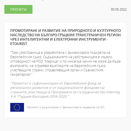
ПРОЧЕТИ
30.05.2022
ПРОМОТИРАНЕ И РАЗВИТИЕ НА ПРИРОДНОТО И КУЛТУРНОТО
НАСЛЕДСТВО НА БЪЛГАРО-ГРЪЦКИЯ ТРАНСГРАНИЧЕН РЕГИОН
ЧРЕЗ ИНТЕЛИГЕНТНИ И ЕЛЕКТРОННИ ИНСТРУМЕНТИ -
ETOURIST
"Тази уебстраница е разработена с финансовата подкрепа на
Европейския съюз. Съдържанието на уебстраницата е изцяло
отговорност на РСО "Марица" и по никакъв начин не може да бъде
възприето, че отразява възгледите на Европейския съюз,
участващите страни, Управляващия орган и Съвместния
секретариат."
"Проектът е съфинансиран от Европейския фонд за
регионално развитие и от националните фондове на
страните, участващи в Програмата за сътрудничество Interreg
V-A "Гърция-България 2014-2020."
Проекта е реализиран с финансовата подкрепа на ЕС